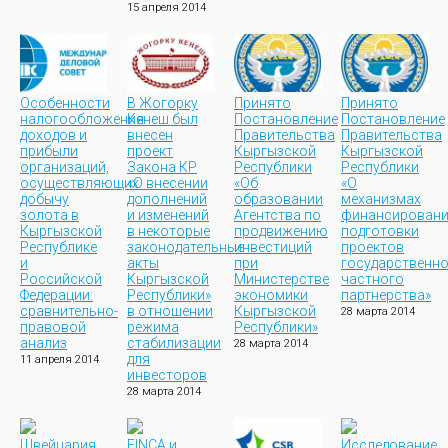
15 апреля 2014
Особенности
В Жогорку
Принято
Принято
налогообложения
Кенеш был
Постановление
Постановление
доходов и
внесен
Правительства
Правительства
прибыли
проект
Кыргызской
Кыргызской
организаций,
Закона КР
Республики
Республики
осуществляющих
«О внесении
«Об
«О
добычу
дополнений
образовании
механизмах
золота в
и изменений
Агентства по
финансирован
Кыргызской
в некоторые
продвижению
подготовки
Республике
законодательные
инвестиций
проектов
и
акты
при
государственно
Российской
Кыргызской
Министерстве
частного
Федерации:
Республики»
экономики
партнерства»
сравнительно-
в отношении
Кыргызской
28 марта 2014
правовой
режима
Республики»
анализ
стабилизации
28 марта 2014
для
11 апреля 2014
инвесторов
28 марта 2014
Швейцария
FINCA и
Исследование