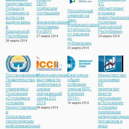
представляет
ЕБРР
IFC
Польшу и
подписали
«Мониторинг
Процедурный
Словению в
соглашение
и оценка
семинар на
вопросах
о
инвестиционно
тему:
выдачи визы
финансировании
политики
«Нефинансовая
в
программы
Кыргызской
отчетность:
Кыргызской
KyrSEFF
Республики»
от решения
Республике
27 марта 2014
24 марта 2014
до
28 марта 2014
публикации»
25 марта 2014
Постановлением
Международная
Ежегодное
Министерство
Правительства
выставка по
общее
экономики
КР
энергетике и
собрание
КР
утверждено
охране
членов МДС,
предлагает
Положение
окружающей
4 апреля
внести
«О порядке и
среды ICCI
2014 г.
дополнение
условиях
2014
в Положение
19 марта 2014
предоставления
о порядке
19 марта 2014
в
реализации
пользование
международных
геологических
договоров и
информационных
иных