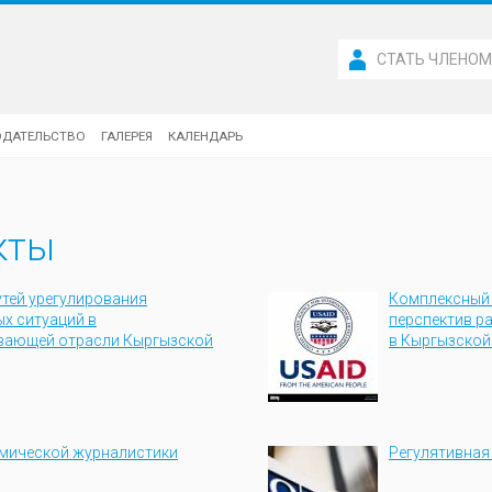
СТАТЬ ЧЛЕНО
ОДАТЕЛЬСТВО
ГАЛЕРЕЯ
КАЛЕНДАРЬ
кты
утей урегулирования
Комплексный 
х ситуаций в
перспектив р
вающей отрасли Кыргызской
в Кыргызской
мической журналистики
Регулятивная