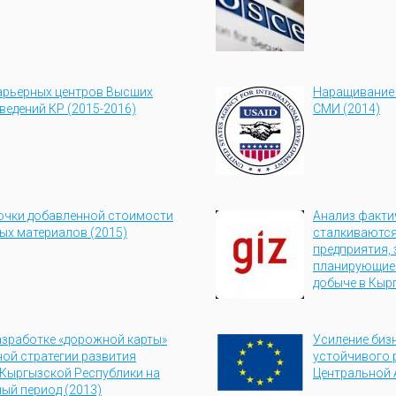
арьерных центров Высших
Наращивание 
ведений КР (2015-2016)
СМИ (2014)
очки добавленной стоимости
Анализ факти
ых материалов (2015)
сталкиваютс
предприятия,
планирующие 
добыче в Кыр
разработке «дорожной карты»
Усиление биз
ой стратегии развития
устойчивого 
Кыргызской Республики на
Центральной 
ый период (2013)