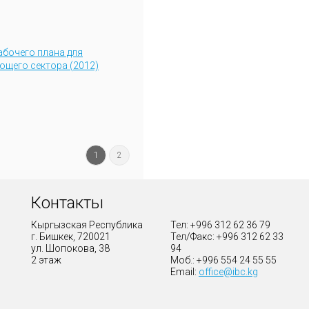
абочего плана для
щего сектора (2012)
1
2
Контакты
Кыргызская Республика
Тел: +996 312 62 36 79
г. Бишкек, 720021
Тел/Факс: +996 312 62 33
ул. Шопокова, 38
94
2 этаж
Моб.: +996 554 24 55 55
Email:
office@ibc.kg