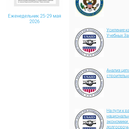
Еженедельник 25-29 мая
2026
Усиление к
Учебных За
Анализ цеп
строительн
На пути к 
национальн
экономики 
долгосрочн