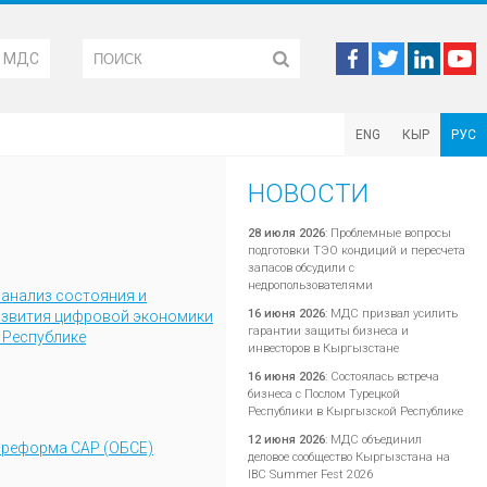
М МДС
ENG
КЫР
РУС
НОВОСТИ
28 июля 2026
:
Проблемные вопросы
подготовки ТЭО кондиций и пересчета
запасов обсудили с
недропользователями
анализ состояния и
16 июня 2026
:
МДС призвал усилить
азвития цифровой экономики
гарантии защиты бизнеса и
 Республике
инвесторов в Кыргызстане
16 июня 2026
:
Состоялась встреча
бизнеса с Послом Турецкой
Республики в Кыргызской Республике
12 июня 2026
:
МДС объединил
 реформа САР (ОБСЕ)
деловое сообщество Кыргызстана на
IBC Summer Fest 2026