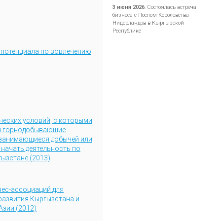
3 июня 2026
:
Состоялась встреча
бизнеса с Послом Королевства
Нидерландов в Кыргызской
Республике
потенциала по вовлечению
ческих условий, с которыми
я горнодобывающие
 занимающиеся добычей или
начать деятельность по
гызстане (2013)
нес-ассоциаций для
развития Кыргызстана и
Азии (2012)