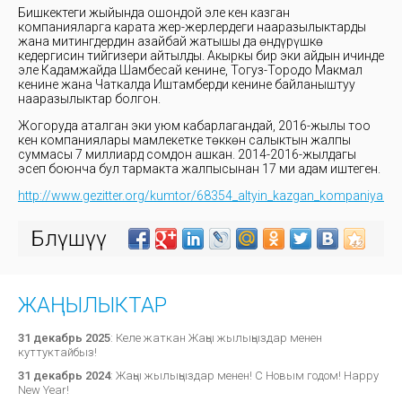
Бишкектеги жыйында ошондой эле кен казган
компанияларга карата жер-жерлердеги нааразылыктарды
жана митингдердин азайбай жатышы да өндүрүшкө
кедергисин тийгизери айтылды. Акыркы бир эки айдын ичинде
эле Кадамжайда Шамбесай кенине, Тогуз-Тородо Макмал
кенине жана Чаткалда Иштамберди кенине байланыштуу
нааразылыктар болгон.
Жогоруда аталган эки уюм кабарлагандай, 2016-жылы тоо
кен компаниялары мамлекетке төккөн салыктын жалпы
суммасы 7 миллиард сомдон ашкан. 2014-2016-жылдагы
эсеп боюнча бул тармакта жалпысынан 17 миң адам иштеген.
http://www.gezitter.org/kumtor/68354_altyin_kazgan_kompaniyalardy
Бөлүшүү
ЖАҢЫЛЫКТАР
31 декабрь 2025
:
Келе жаткан Жаңы жылыңыздар менен
куттуктайбыз!
31 декабрь 2024
:
Жаңы жылыңыздар менен! С Новым годом! Happy
New Year!