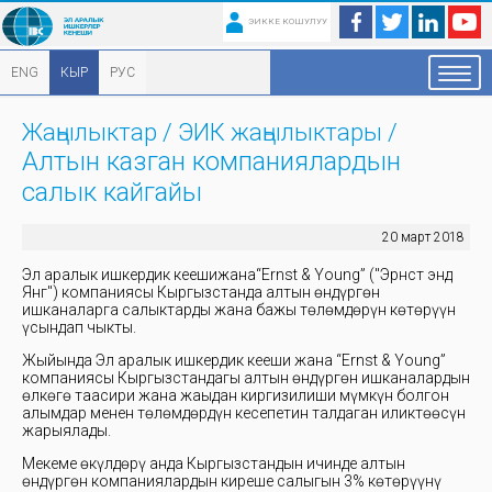
ЭИККЕ КОШУЛУУ
ENG
КЫР
РУС
Жаңылыктар
/
ЭИК жаңылыктары
/
Алтын казган компаниялардын
салык кайгайы
20 март 2018
Эл аралык ишкердик кеңешижана“Ernst & Young” ("Эрнст энд
Янг") компаниясы Кыргызстанда алтын өндүргөн
ишканаларга салыктарды жана бажы төлөмдөрүн көтөрүүн
үсындап чыкты.
Жыйында Эл аралык ишкердик кеңеши жана “Ernst & Young”
компаниясы Кыргызстандагы алтын өндүргөн ишканалардын
өлкөгө таасири жана жаңыдан киргизилиши мүмкүн болгон
алымдар менен төлөмдөрдүн кесепетин талдаган иликтөөсүн
жарыялады.
Мекеме өкүлдөрү анда Кыргызстандын ичинде алтын
өндүргөн компаниялардын киреше салыгын 3% көтөрүүнү