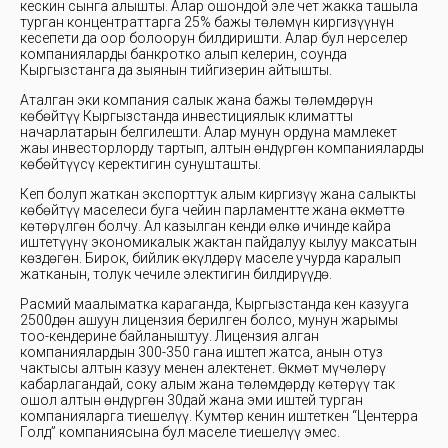
кескин сынга алышты. Алар ошондой эле чет жакка ташыла
турган концентраттарга 25% бажы төлөмүн киргизүүнүн
кесепети да оор болоорун билдиришти. Алар бул нерселер
компанияларды банкротко алып келерин, соңунда
Кыргызстанга да зыянын тийгизерин айтышты.
Аталган эки компания салык жана бажы төлөмдөрүн
көбөйтүү Кыргызстанда инвестициялык климатты
начарлатарын белгилешти. Алар мунун ордуна мамлекет
жаңы инвесторлорду тартып, алтын өндүргөн компанияларды
көбөйтүүсү керектигин сунушташты.
Кеп болуп жаткан экспорттук алым киргизүү жана салыкты
көбөйтүү маселеси буга чейин парламентте жана өкмөттө
көтөрүлгөн болчу. Ал казылган кенди өлкө ичинде кайра
иштетүүнү экономикалык жактан пайдалуу кылуу максатын
көздөгөн. Бирок, бийлик өкүлдөрү маселе учурда каралып
жатканын, толук чечиле электигин билдирүүдө.
Расмий маалыматка караганда, Кыргызстанда кен казууга
2500дөн ашуун лицензия берилген болсо, мунун жарымы
тоо-кендерине байланыштуу. Лицензия алган
компаниялардын 300-350 гана иштеп жатса, анын отуз
чактысы алтын казуу менен алектенет. Өкмөт мүчөлөрү
кабарлагандай, соңку алым жана төлөмдөрдү көтөрүү так
ошол алтын өндүргөн 30дай жана эми иштей турган
компанияларга тиешелүү. Кумтөр кенин иштеткен “Центерра
Голд” компаниясына бул маселе тиешелүү эмес.