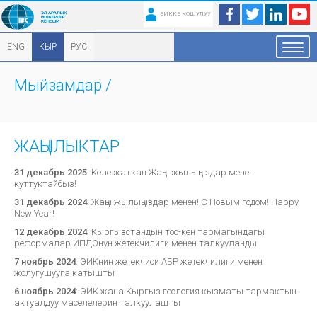
ЭИККЕ КОШУЛУУ
ENG
КЫР
РУС
Мыйзамдар
/
ЖАҢЫЛЫКТАР
31 декабрь 2025
:
Келе жаткан Жаңы жылыңыздар менен
куттуктайбыз!
31 декабрь 2024
:
Жаңы жылыңыздар менен! С Новым годом! Happy
New Year!
12 декабрь 2024
:
Кыргызстандын тоо-кен тармагындагы
реформалар ИПДОнун жетекчилиги менен талкууланды
7 ноябрь 2024
:
ЭИКнин жетекчиси АБР жетекчилиги менен
жолугушууга катышты
6 ноябрь 2024
:
ЭИК жана Кыргыз геология кызматы тармактын
актуалдуу маселелерин талкуулашты