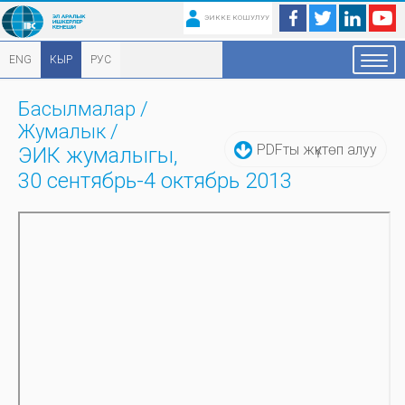
ЭИККЕ КОШУЛУУ
ENG
КЫР
РУС
Басылмалар
/
Жумалык
/
PDFты жүктөп алуу
ЭИК жумалыгы,
30 сентябрь-4 октябрь 2013