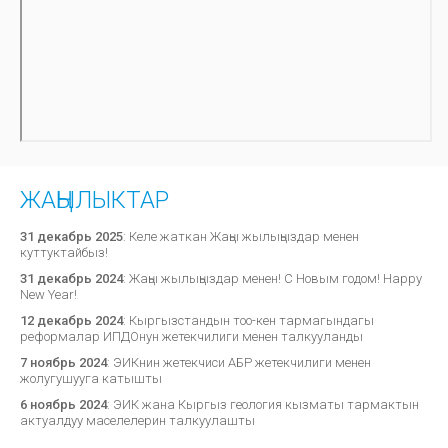
ЖАҢЫЛЫКТАР
31 декабрь 2025
:
Келе жаткан Жаңы жылыңыздар менен
куттуктайбыз!
31 декабрь 2024
:
Жаңы жылыңыздар менен! С Новым годом! Happy
New Year!
12 декабрь 2024
:
Кыргызстандын тоо-кен тармагындагы
реформалар ИПДОнун жетекчилиги менен талкууланды
7 ноябрь 2024
:
ЭИКнин жетекчиси АБР жетекчилиги менен
жолугушууга катышты
6 ноябрь 2024
:
ЭИК жана Кыргыз геология кызматы тармактын
актуалдуу маселелерин талкуулашты