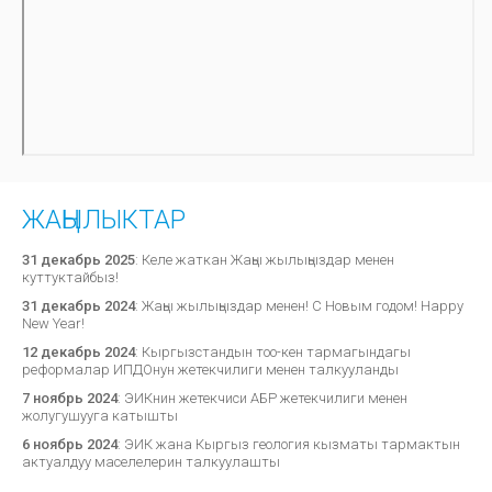
ЖАҢЫЛЫКТАР
31 декабрь 2025
:
Келе жаткан Жаңы жылыңыздар менен
куттуктайбыз!
31 декабрь 2024
:
Жаңы жылыңыздар менен! С Новым годом! Happy
New Year!
12 декабрь 2024
:
Кыргызстандын тоо-кен тармагындагы
реформалар ИПДОнун жетекчилиги менен талкууланды
7 ноябрь 2024
:
ЭИКнин жетекчиси АБР жетекчилиги менен
жолугушууга катышты
6 ноябрь 2024
:
ЭИК жана Кыргыз геология кызматы тармактын
актуалдуу маселелерин талкуулашты