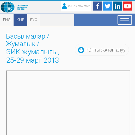
ЭИККЕ КОШУЛУУ
ENG
КЫР
РУС
Басылмалар
/
Жумалык
/
PDFты жүктөп алуу
ЭИК жумалыгы,
25-29 март 2013