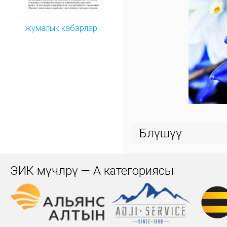
жумалык кабарлар
Бөлүшүү
ЭИК мүчөлөрү — А категориясы