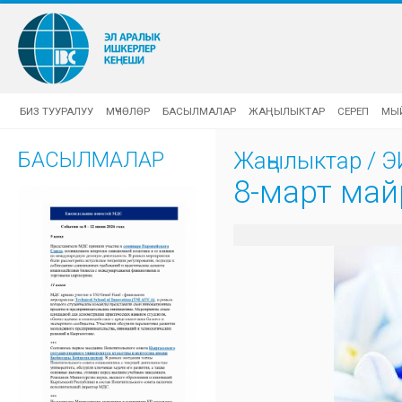
БИЗ ТУУРАЛУУ
МҮЧӨЛӨР
БАСЫЛМАЛАР
ЖАҢЫЛЫКТАР
СЕРЕП
МЫ
БАСЫЛМАЛАР
Жаңылыктар
/
Э
8-март ма