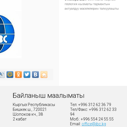
геология кызматы тармактын
актуалдуу маселелерин талкуулашты
Байланыш маалыматы
Кыргыз Республикасы
Тел: +996 312 62 36 79
Бишкек ш., 720021
Тел/Факс: +996 312 62 33
Шопоков көч., 38
94
2 кабат
Моб.: +996 554 24 55 55
Email:
office@ibc.kg