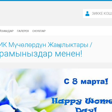
ЭИККЕ КОШ
ЙЗАМДАР
ГАЛЕРЕЯ
ОКУЯЛАР
ИК Мүчөлөрдүн Жаңылыктары
/
йрамыныздар менен!