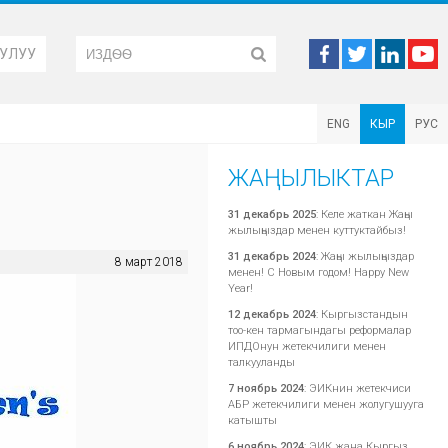
УЛУУ
ENG
КЫР
РУС
ЖАҢЫЛЫКТАР
31 декабрь 2025
:
Келе жаткан Жаңы
жылыңыздар менен куттуктайбыз!
31 декабрь 2024
:
Жаңы жылыңыздар
8 март 2018
менен! С Новым годом! Happy New
Year!
12 декабрь 2024
:
Кыргызстандын
тоо-кен тармагындагы реформалар
ИПДОнун жетекчилиги менен
талкууланды
7 ноябрь 2024
:
ЭИКнин жетекчиси
АБР жетекчилиги менен жолугушууга
катышты
6 ноябрь 2024
:
ЭИК жана Кыргыз