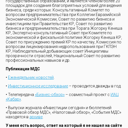
государственных образований, и является членом более 20
площадок для создания благоприятных условий для ведения
бизнеса, среди которых: Консультативный Комитет по
вопросам предпринимательства при Коллегии Евразийской
Экономической Комиссии, Совет по развитию бизнеса и
инвестициям при Правительстве КР, Совет по развитию
бизнеса и предпринимательства при Торага Жогорку Кенеша
КР, Экспертно-консультативный Совет при Комитете по
экономической и фискальной политике Жогорку Кенеша КР,
Совет по присуждению премий КР по качеству, Комиссия по
вопросам лицензирования недропользования при ГКПЭН
КР, Наблюдательный добывающих совет Инициативы
прозрачности отраслей, Национальный Совет по развитию
профессиональных навыков и др.
Публикации МДС
•
Еженедельник новостей
.
•
Инвестиционное исследование
– проводится дважды в год.
• Телепередача
«Бизнес-обзор»
– совместный проект с
ИАЦ
«Кабар»
.
• Выпуски журнала «Инвестиции сегодня» и бюллетеней
«Правовой обзор МДС», «Налоговый обзор», «События МДС»
находятся в
архиве
.
У меня есть вопрос, ответ на который я не нашел на сайте