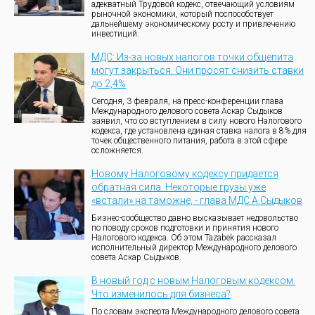
адекватный Трудовой кодекс, отвечающий условиям
рыночной экономики, который поспособствует
дальнейшему экономическому росту и привлечению
инвестиций.
МДС: Из-за новых налогов точки общепита
могут закрыться. Они просят снизить ставки
до 2,4%
Сегодня, 3 февраля, на пресс-конференции глава
Международного делового совета Аскар Сыдыков
заявил, что со вступлением в силу нового Налогового
кодекса, где установлена единая ставка налога в 8% для
точек общественного питания, работа в этой сфере
осложняется.
Новому Налоговому кодексу придается
обратная сила. Некоторые грузы уже
«встали» на таможне, - глава МДС А.Сыдыков
Бизнес-сообщество давно высказывает недовольство
по поводу сроков подготовки и принятия нового
Налогового кодекса. Об этом Tazabek рассказал
исполнительный директор Международного делового
совета Аскар Сыдыков.
В новый год с новым Налоговым кодексом.
Что изменилось для бизнеса?
По словам эксперта Международного делового совета