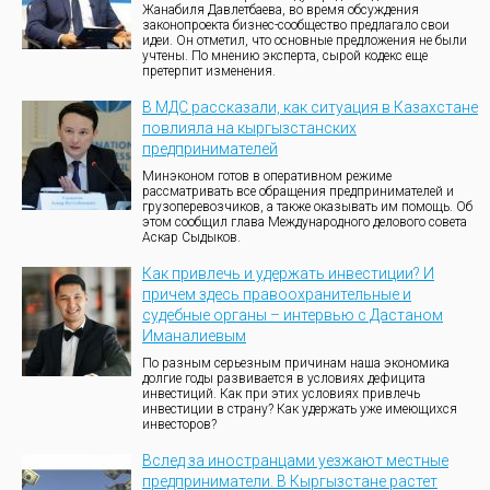
Жанабиля Давлетбаева, во время обсуждения
законопроекта бизнес-сообщество предлагало свои
идеи. Он отметил, что основные предложения не были
учтены. По мнению эксперта, сырой кодекс еще
претерпит изменения.
В МДС рассказали, как ситуация в Казахстане
повлияла на кыргызстанских
предпринимателей
Минэконом готов в оперативном режиме
рассматривать все обращения предпринимателей и
грузоперевозчиков, а также оказывать им помощь. Об
этом сообщил глава Международного делового совета
Аскар Сыдыков.
Как привлечь и удержать инвестиции? И
причем здесь правоохранительные и
судебные органы – интервью с Дастаном
Иманалиевым
По разным серьезным причинам наша экономика
долгие годы развивается в условиях дефицита
инвестиций. Как при этих условиях привлечь
инвестиции в страну? Как удержать уже имеющихся
инвесторов?
Вслед за иностранцами уезжают местные
предприниматели. В Кыргызстане растет