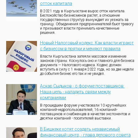
отток капитала
В 2021 году в Кыргызстане вырос отток капитала.
Беспокойство бизнесменов растет, а отношение
государственных структур вынуждает их уезжать за
границу. Объединения предпринимателей бьют тревогу
и призывают власти принимать качественные
решения.
Новый Налоговый кодекс. Как власти играют
с бизнесом в прятки и меняют правила
Власти Кыргызстана затеяли массовое изменение
законов страны. Коснулось оно и главного для бизнеса
документа — Налогового кодекса. Кодекс должен
вступить в силу с 1 января 2022 года, но за две недели
до события бизнес его так и не увидел.
Аскар Сыдыков - о форуме поставщиков:
Наша цель - наладить связи между
компаниями
В прошедшем форуме участвовали 10 крупнейших
компаний-недропользователей, 16 компаний-
поставщиков и снабженцев в качестве экспонентов и
десятки компаний - посетителей выставки.
В Бишкеке хотят создать независимый
финансовый центр, - глава делового совета