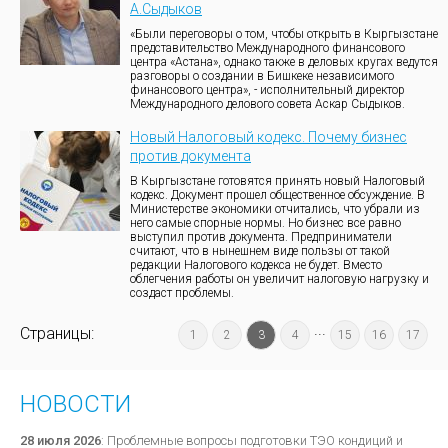
А.Сыдыков
«Были переговоры о том, чтобы открыть в Кыргызстане
представительство Международного финансового
центра «Астана», однако также в деловых кругах ведутся
разговоры о создании в Бишкеке независимого
финансового центра», - исполнительный директор
Международного делового совета Аскар Сыдыков.
Новый Налоговый кодекс. Почему бизнес
против документа
В Кыргызстане готовятся принять новый Налоговый
кодекс. Документ прошел общественное обсуждение. В
Министерстве экономики отчитались, что убрали из
него самые спорные нормы. Но бизнес все равно
выступил против документа. Предприниматели
считают, что в нынешнем виде пользы от такой
редакции Налогового кодекса не будет. Вместо
облегчения работы он увеличит налоговую нагрузку и
создаст проблемы.
...
Страницы:
1
2
3
4
15
16
17
НОВОСТИ
28 июля 2026
:
Проблемные вопросы подготовки ТЭО кондиций и