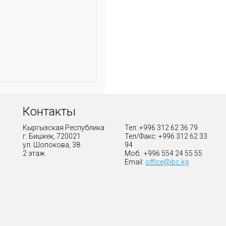
Контакты
Кыргызская Республика
Тел: +996 312 62 36 79
г. Бишкек, 720021
Тел/Факс: +996 312 62 33
ул. Шопокова, 38
94
2 этаж
Моб.: +996 554 24 55 55
Email:
office@ibc.kg