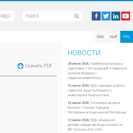
М МДС
ENG
КЫР
РУС
НОВОСТИ
28 июля 2026
:
Проблемные вопросы
Скачать PDF
подготовки ТЭО кондиций и пересчета
запасов обсудили с
недропользователями
16 июня 2026
:
МДС призвал усилить
гарантии защиты бизнеса и
инвесторов в Кыргызстане
16 июня 2026
:
Состоялась встреча
бизнеса с Послом Турецкой
Республики в Кыргызской Республике
12 июня 2026
:
МДС объединил
деловое сообщество Кыргызстана на
IBC Summer Fest 2026