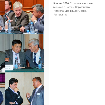
3 июня 2026
:
Состоялась встреча
бизнеса с Послом Королевства
Нидерландов в Кыргызской
Республике