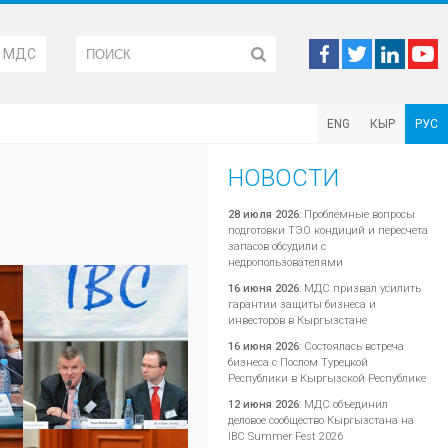
М МДС
ENG
КЫР
РУС
НОВОСТИ
28 июля 2026
:
Проблемные вопросы
подготовки ТЭО кондиций и пересчета
запасов обсудили с
недропользователями
16 июня 2026
:
МДС призвал усилить
гарантии защиты бизнеса и
инвесторов в Кыргызстане
16 июня 2026
:
Состоялась встреча
бизнеса с Послом Турецкой
Республики в Кыргызской Республике
12 июня 2026
:
МДС объединил
деловое сообщество Кыргызстана на
IBC Summer Fest 2026