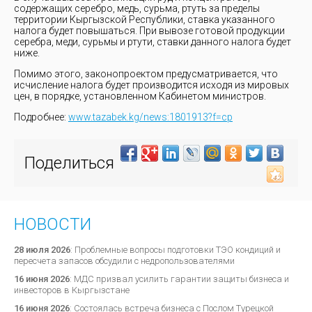
содержащих серебро, медь, сурьма, ртуть за пределы
территории Кыргызской Республики, ставка указанного
налога будет повышаться. При вывозе готовой продукции
серебра, меди, сурьмы и ртути, ставки данного налога будет
ниже.
Помимо этого, законопроектом предусматривается, что
исчисление налога будет производится исходя из мировых
цен, в порядке, установленном Кабинетом министров.
Подробнее:
www.tazabek.kg/news:1801913?f=cp
Поделиться
НОВОСТИ
28 июля 2026
:
Проблемные вопросы подготовки ТЭО кондиций и
пересчета запасов обсудили с недропользователями
16 июня 2026
:
МДС призвал усилить гарантии защиты бизнеса и
инвесторов в Кыргызстане
16 июня 2026
:
Состоялась встреча бизнеса с Послом Турецкой