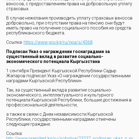
взносов, с предоставлением права на добровольную уплату
страховых.
В случае нежелания производить уплату страховых взносов
добровольно, при отсутствии права на пенсию они будут
иметь право на получение социального пособия из средств
республиканского бюджета.
Ссылка:
https://www.gov.kg/ru/npa/s/4068
Подписан Указ о награждении госнаградами за
существенный вклад в развитие социально-
экономического потенциала Кыргызстана
1 сентября Президент Кыргызской Республики Садыр
Жапаров подписал Указ «О награждении государственными
наградами Кыргызской Республики».
Так, за существенный вклад в развитие социально-
экономического, интеллектуального и культурного
потенциала Кыргызской Республики, большие достижения в
профессиональной деятельности,
а также в связи с Днем независимости Кыргызской
Республики, государственными наградами отмечены
следующие граждане.
Ссылка:
http://www.president.kg/ru/sobytiya/23237_podpisan_ukaz_o_nagr