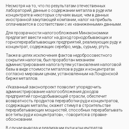
Несмотря на то, что по результатам отечественных
лабораторий, данные о содержании металла в руде или
концентрате в некоторых случаях выше, чем в данных
иностранной закупающей компании, налог на прибыль
оплачивается в соответствии с их «заниженными» данными.
Для прозрачности налогообложения Минэкономики
предлагает ввести налог на доход горнодобывающих и
горноперерабатывающих предприятий, реализующих руду и
концентрат, содержащих серебро, медь, сурьму, ртуть.
Также в целях исключения фактов недобросовестного
сокрытия налогов, был проработан механизм
администрирования налога путем установления налоговой
базы в виде стоимости металлов в рудах и концентратах
согласно мировым ценам, установленным на Лондонской
бирже металлов.
«Указанный законопроект позволит упорядочить
администрирование налогообложения доходов
предприятий горнодобывающей отрасли, обеспечит
возвратность продуктов переработки руд и концентратов,
содержащих металлы, окажет стимул в строительстве
перерабатывающих мощностей, способных перерабатывать
все типы руд и концентратов», - говорится в справке-
обосновании.
В случае вывоза и реализации руд и концентратов,