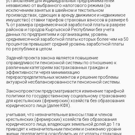
установление для индивидуальных предпринимателей
независимо от выбранного налогового режима (за
исключением занятых в швейном и текстильном
производствах, сдающих в аренду движимое и недвижимое
имущество) ставки тарифов страховых взносов в размере 6
% от размера среднемесячной заработной платы в разрезе
районов и городов Кыргызской Республики без учета
данных по предприятиям и организациям, уровень
среднемесячной заработной платы которых более чем на 50
процентов превышает средний уровень заработной платы
по республике в целом.
Задачей проекта закона является повышение
справедливости пенсионной системы по отношению к
различным категориям застрахованных граждан и
эффективности через минимизацию
перераспределительных моментов и решение проблемы
актуарной несбалансированности пенсионной системы.
Законопроектом предусматривается изменение тарифной
политики по государственному социальному страхованию
для крестьянских (фермерских) хозяйств без образования
юридического лица (далее КФХ).
учитывая, что незначительные взносы глав и членов
крестьянских (фермерских) хозяйств без образования
юридического лица, владеющих земельной долей до 1 га
приводят к незначительным пенсиям и снижению уровня
жизни, предлагается освободить их от уплаты страховых