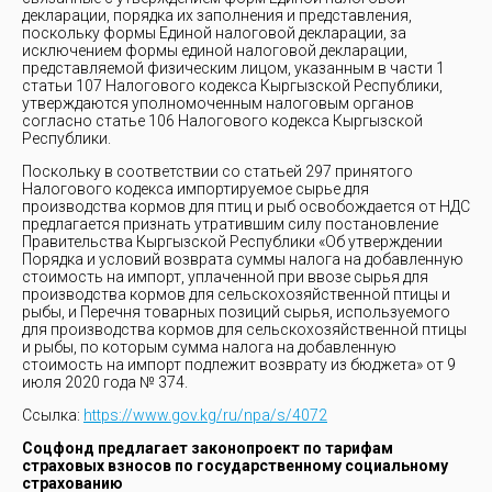
декларации, порядка их заполнения и представления,
поскольку формы Единой налоговой декларации, за
исключением формы единой налоговой декларации,
представляемой физическим лицом, указанным в части 1
статьи 107 Налогового кодекса Кыргызской Республики,
утверждаются уполномоченным налоговым органов
согласно статье 106 Налогового кодекса Кыргызской
Республики.
Поскольку в соответствии со статьей 297 принятого
Налогового кодекса импортируемое сырье для
производства кормов для птиц и рыб освобождается от НДС
предлагается признать утратившим силу постановление
Правительства Кыргызской Республики «Об утверждении
Порядка и условий возврата суммы налога на добавленную
стоимость на импорт, уплаченной при ввозе сырья для
производства кормов для сельскохозяйственной птицы и
рыбы, и Перечня товарных позиций сырья, используемого
для производства кормов для сельскохозяйственной птицы
и рыбы, по которым сумма налога на добавленную
стоимость на импорт подлежит возврату из бюджета» от 9
июля 2020 года № 374.
Ссылка:
https://www.gov.kg/ru/npa/s/4072
Соцфонд предлагает законопроект по тарифам
страховых взносов по государственному социальному
страхованию