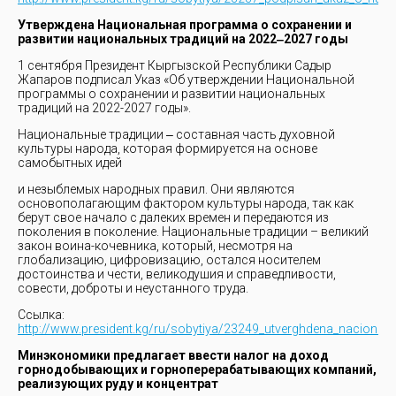
Утверждена Национальная программа о сохранении и
развитии национальных традиций на 2022‒2027 годы
1 сентября Президент Кыргызской Республики Садыр
Жапаров подписал Указ «Об утверждении Национальной
программы о сохранении и развитии национальных
традиций на 2022-2027 годы».
Национальные традиции ‒ составная часть духовной
культуры народа, которая формируется на основе
самобытных идей
и незыблемых народных правил. Они являются
основополагающим фактором культуры народа, так как
берут свое начало с далеких времен и передаются из
поколения в поколение. Национальные традиции – великий
закон воина-кочевника, который, несмотря на
глобализацию, цифровизацию, остался носителем
достоинства и чести, великодушия и справедливости,
совести, доброты и неустанного труда.
Ссылка:
http://www.president.kg/ru/sobytiya/23249_utverghdena_nacionaln
Минэкономики предлагает ввести налог на доход
горнодобывающих и горноперерабатывающих компаний,
реализующих руду и концентрат