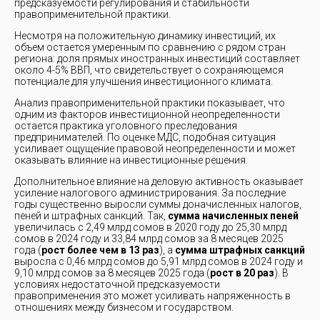
предсказуемости регулирования и стабильности
правоприменительной практики.
Несмотря на положительную динамику инвестиций, их
объем остается умеренным по сравнению с рядом стран
региона: доля прямых иностранных инвестиций составляет
около 4-5% ВВП, что свидетельствует о сохраняющемся
потенциале для улучшения инвестиционного климата.
Анализ правоприменительной практики показывает, что
одним из факторов инвестиционной неопределенности
остается практика уголовного преследования
предпринимателей. По оценке МДС, подобная ситуация
усиливает ощущение правовой неопределенности и может
оказывать влияние на инвестиционные решения.
Дополнительное влияние на деловую активность оказывает
усиление налогового администрирования. За последние
годы существенно выросли суммы доначисленных налогов,
пеней и штрафных санкций. Так,
сумма начисленных пеней
увеличилась с 2,49 млрд сомов в 2020 году до 25,30 млрд
сомов в 2024 году и 33,84 млрд сомов за 8 месяцев 2025
года (
рост более чем в 13 раз
), а
сумма штрафных санкций
выросла с 0,46 млрд сомов до 5,91 млрд сомов в 2024 году и
9,10 млрд сомов за 8 месяцев 2025 года (
рост в 20 раз
). В
условиях недостаточной предсказуемости
правоприменения это может усиливать напряженность в
отношениях между бизнесом и государством.