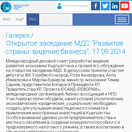
СТАТЬ ЧЛЕНОМ МДС
ENG
КЫР
РУС
Галерея
/
Открытое заседание МДС "Развитие
страны: видение бизнеса", 17.09.2014
Международный деловой совет разработал видение
развития экономики Кыргызстана и провел его обсуждение
на открытом заседании МДС. В дискуссиях приняли участие
депутаты ЖК Улукбек Кочкоров, Роза Акназарова, Алла
Измалкова и Мирлан Бакиров, министр экономики Темир
Сариев, представители Аппарата Президента КР,
Правительства КР, Проекта ЮСАИД «РЕФОРМА»,
международных организаций, бизнес-ассоциаций и НПО.
Участники встречи обсудили, какие условия (политические,
экономические, юридические, социальные) необходимо
создать для улучшения инвестиционного климата и
привлечения иностранных инвестиций в Кыргызстан.
Особое внимание уделено роли предпринимательства и
местного населения в создании конкурентоспособного и
предсказуемого налогового режима, а также воспитанию в
обществе нетерпимости к коррупции.