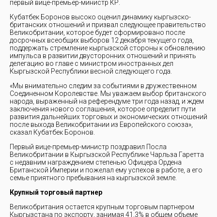
первый вице-премьер-министр КР.
Кубатбек Боронов высоко оценил динамику кыргызско-
британских отношений и призвал следующее правительство
Великобритании, которое будет сформировано после
досрочных всеобщих выборов 12 декабря текущего года,
поддержать стремление кыргызской стороны к обновлению
импульса в развитии двусторонних отношений и принять
делегацию во главе с министром иностранных дел
Кыргызской Республики весной следующего года.
«Мы внимательно следим за событиями в дружественном
Соединенном Королевстве. Мы уважаем выбор британского
народа, выраженный на референдуме три года назад, и ждем
заключения нового соглашения, которое определит пути
развития дальнейших торговых и экономических отношений
после выхода Великобритании из Европейского союза»,
сказал Кубатбек Боронов.
Первый вице-премьер-министр поздравил Посла
Великобритании в Кыргызской Республике Чарльза Гаретта
с недавним награждением степенью Офицера Ордена
Британской Империи и пожелал ему успехов в работе, а его
семье приятного пребывания на кыргызской земле.
Крупный торговый партнер
Великобритания остается крупным торговым партнером
Кыргызстана по экспорту, занимая 41,3% в общем объеме