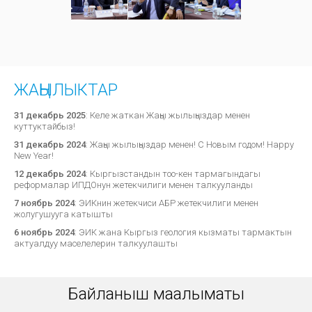
ЖАҢЫЛЫКТАР
31 декабрь 2025
:
Келе жаткан Жаңы жылыңыздар менен
куттуктайбыз!
31 декабрь 2024
:
Жаңы жылыңыздар менен! С Новым годом! Happy
New Year!
12 декабрь 2024
:
Кыргызстандын тоо-кен тармагындагы
реформалар ИПДОнун жетекчилиги менен талкууланды
7 ноябрь 2024
:
ЭИКнин жетекчиси АБР жетекчилиги менен
жолугушууга катышты
6 ноябрь 2024
:
ЭИК жана Кыргыз геология кызматы тармактын
актуалдуу маселелерин талкуулашты
Байланыш маалыматы