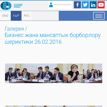
ЭИККЕ КОШУЛУУ
ENG
КЫР
РУС
Галерея
/
Бизнес жана мансаптык борборлору
шериктики 26.02.2016