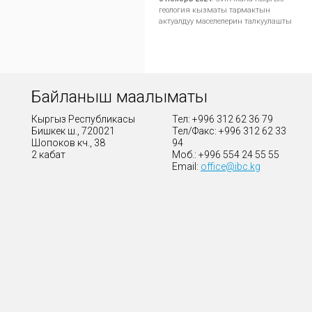
геология кызматы тармактын
актуалдуу маселелерин талкуулашты
Байланыш маалыматы
Кыргыз Республикасы
Тел: +996 312 62 36 79
Бишкек ш., 720021
Тел/Факс: +996 312 62 33
Шопоков көч., 38
94
2 кабат
Моб.: +996 554 24 55 55
Email:
office@ibc.kg