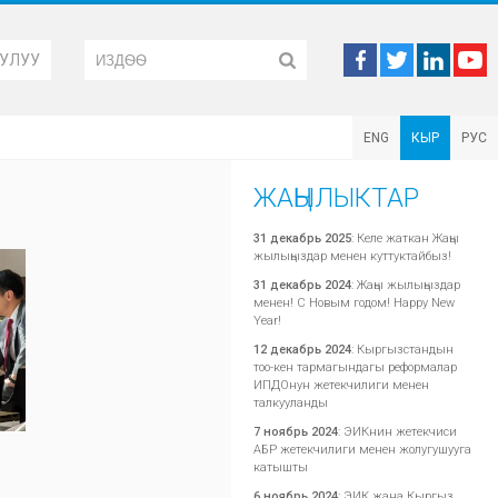
УЛУУ
ENG
КЫР
РУС
ЖАҢЫЛЫКТАР
31 декабрь 2025
:
Келе жаткан Жаңы
жылыңыздар менен куттуктайбыз!
31 декабрь 2024
:
Жаңы жылыңыздар
менен! С Новым годом! Happy New
Year!
12 декабрь 2024
:
Кыргызстандын
тоо-кен тармагындагы реформалар
ИПДОнун жетекчилиги менен
талкууланды
7 ноябрь 2024
:
ЭИКнин жетекчиси
АБР жетекчилиги менен жолугушууга
катышты
6 ноябрь 2024
:
ЭИК жана Кыргыз