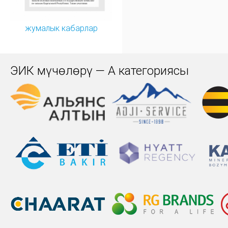
жумалык кабарлар
ЭИК мүчөлөрү — А категориясы