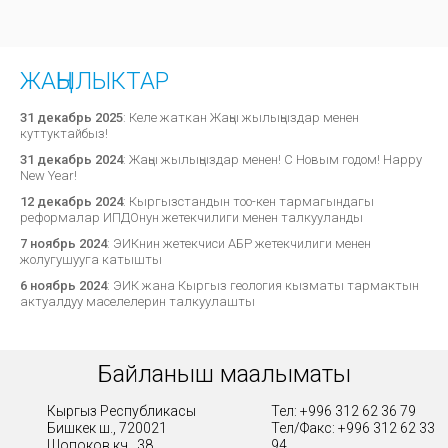
ЖАҢЫЛЫКТАР
31 декабрь 2025
:
Келе жаткан Жаңы жылыңыздар менен
куттуктайбыз!
31 декабрь 2024
:
Жаңы жылыңыздар менен! С Новым годом! Happy
New Year!
12 декабрь 2024
:
Кыргызстандын тоо-кен тармагындагы
реформалар ИПДОнун жетекчилиги менен талкууланды
7 ноябрь 2024
:
ЭИКнин жетекчиси АБР жетекчилиги менен
жолугушууга катышты
6 ноябрь 2024
:
ЭИК жана Кыргыз геология кызматы тармактын
актуалдуу маселелерин талкуулашты
Байланыш маалыматы
Кыргыз Республикасы
Тел: +996 312 62 36 79
Бишкек ш., 720021
Тел/Факс: +996 312 62 33
Шопоков көч., 38
94