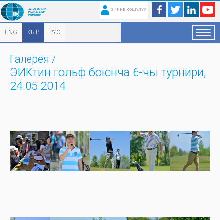
ЭИККЕ КОШУЛУУ
ENG
КЫР
РУС
Галерея
/
ЭИКтин гольф боюнча 6-чы турнири,
24.05.2014